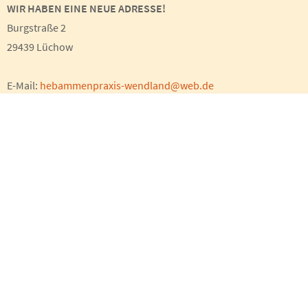
WIR HABEN EINE NEUE ADRESSE!
Burgstraße 2
29439 Lüchow
E-Mail:
hebammenpraxis-wendland@web.de
Sie erreichen uns am besten per E-Mail. Diese lesen wir
täglich und beantworten Ihre Fragen so schnell wie möglich.
Anfahrt
> größere Karte